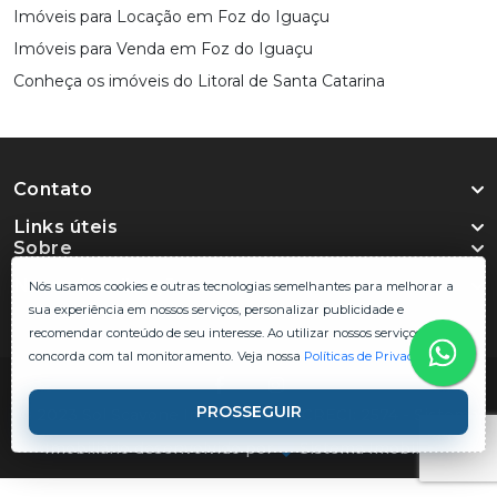
Imóveis para Locação em Foz do Iguaçu
Imóveis para Venda em Foz do Iguaçu
Conheça os imóveis do Litoral de Santa Catarina
Contato
Links úteis
Sobre
Nossa localização
Nós usamos cookies e outras tecnologias semelhantes para melhorar a
sua experiência em nossos serviços, personalizar publicidade e
recomendar conteúdo de seu interesse. Ao utilizar nossos serviços, você
concorda com tal monitoramento.
Veja nossa
Políticas de Privacidade
.
PROSSEGUIR
© 2023 Sol Scavone Imoveis Ltda - CRECI: 2574 - Sistema
Imobiliário desenvolvido por
Sistema Imobiliário