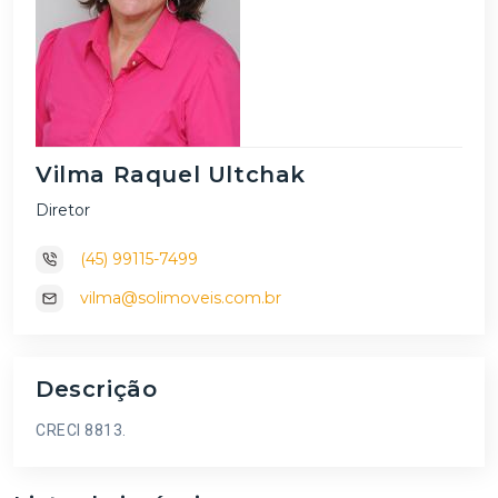
Vilma Raquel Ultchak
Diretor
(45) 99115-7499
vilma@solimoveis.com.br
Descrição
CRECI 8813.