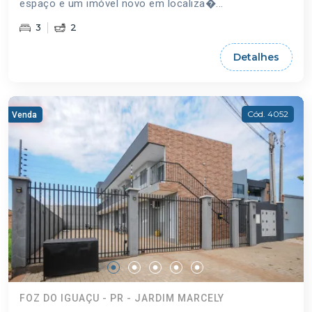
espaço e um imóvel novo em localiza�...
3
2
Detalhes
Cód. 4052
Venda
FOZ DO IGUAÇU - PR - JARDIM MARCELY