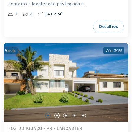
conforto e localização privilegiada n...
3
2
84.02 M²
Detalhes
Cód. 3955
Venda
FOZ DO IGUAÇU - PR - LANCASTER