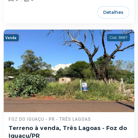
Detalhes
Cód. 3887
Venda
FOZ DO IGUAÇU - PR - TRÊS LAGOAS
Terreno à venda, Três Lagoas - Foz do
Iguaçu/PR