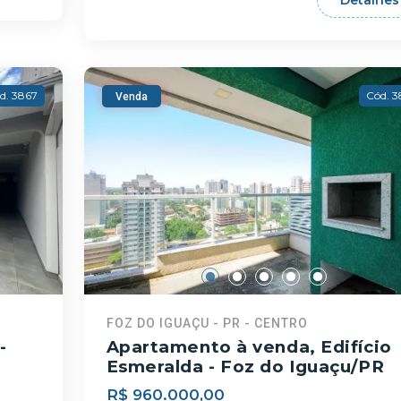
d. 3867
Cód. 
Venda
FOZ DO IGUAÇU - PR - CENTRO
-
Apartamento à venda, Edifício
Esmeralda - Foz do Iguaçu/PR
R$ 960.000,00