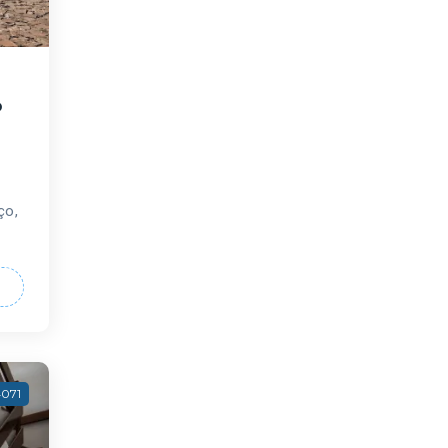
o
ço,
4071