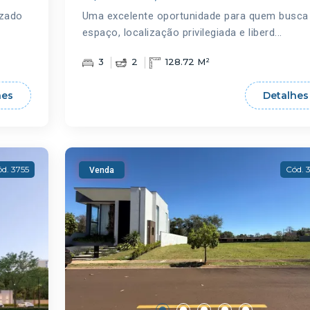
izado
Uma excelente oportunidade para quem busca
espaço, localização privilegiada e liberd...
3
2
128.72 M²
hes
Detalhes
d. 3755
Cód. 
Venda