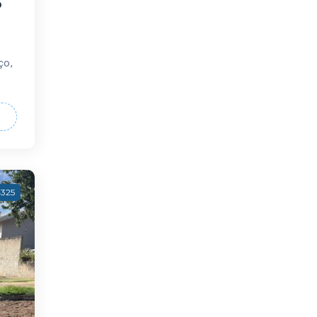
o
ço,
4325