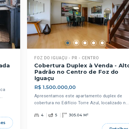
FOZ DO IGUAÇU - PR - CENTRO
rada
Cobertura Duplex à Venda - Alt
Padrão no Centro de Foz do
Iguaçu
R$ 1.500.000,00
sca
Apresentamos este apartamento duplex de
..
cobertura no Edifício Torre Azul, localizado n...
4
5
305.04 M²
hes
Detalhes